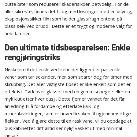
butte biter som reduserer skaderisikoen betydelig . For de
aller sikreste, finnes det til og med løsninger med en usynlig,
eksplosjonssikker film som holder glassfragmentene på
plass selv ved brudd . Dette er et trygt og moderne valg for
hele familien.
Den ultimate tidsbesparelsen: Enkle
rengjøringstriks
Nøkkelen til det enkle vedlikeholdet ligger i et par enkle
vaner som tar sekunder, men som sparer deg for timer med
skrubbing. Det aller viktigste tipset er like enkelt som det er
effektivt: Tørk over glasset med en gummisquegee eller en
myk klut etter hver dusj . Dette fjerner vannet før det får
anledning til å fordampe og etterlate kalk- og
mineralavleiringer, som er hovedårsaken til ugjennomsiktige
flekker . Ved å gjøre dette til en rask vane, vil du oppdage at
dusjkabinettet ditt alltid ser nylig vasket ut med minimal
innsats.