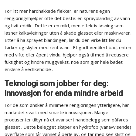
For litt mer hardnakkede flekker, er naturens egen
rengjøringshjelper ofte det beste: en sprayblanding av vann
og hvit eddik . Dette er en mild, men effektiv løsning som
løsner kalkavleiringer uten å skade glasset eller maskinvaren.
Etter å ha sprayet blandingen, lar du den virke litt før du
tørker og skyler med rent vann . Et godt ventilert bad, enten
med vifte eller åpent vindu, hjelper også til med å redusere
fuktighet og hindre muggvekst, noe som gjør hele badet
enklere å vedlikeholde .
Teknologi som jobber for deg:
Innovasjon for enda mindre arbeid
For de som ønsker å minimere rengjøringen ytterligere, har
markedet svart med smarte innovasjoner. Mange
produsenter tilbyr nå et avansert nanobelegg som påføres
glasset . Dette belegget skaper en hydrofob (vanavvisende)
overflate som får vannet å perle av, og tar med seg skitt og