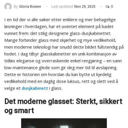
Last updated
Nov 29, 2025
0
By
Gloria Bowen
I en tid der vi alle søker etter enklere og mer behagelige
løsninger i hverdagen, har et uventet element på badet
vunnet frem: det stilig designete glass-dusjkabinettet.
Mange forbinder glass med skjørhet og mye vedlikehold,
men moderne teknologi har snudd dette bildet fullstendig på
hodet. I dag tilbyr glasskabinetter en unik kombinasjon av
tidløs eleganse og overraskende enkel rengjøring – en sann
low-maintenance glede som gir deg mer tid til avslapning.
Dette er historien om hvordan du kan bytte ut kjedelig
vedlikehold med en daglig dose luksus, rett og slett ved å
velge et
dusjkabinett
i glass.
Det moderne glasset: Sterkt, sikkert
og smart