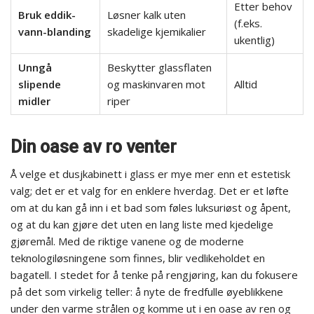
Etter behov
Bruk eddik-
Løsner kalk uten
(f.eks.
vann-blanding
skadelige kjemikalier
ukentlig)
Unngå
Beskytter glassflaten
slipende
og maskinvaren mot
Alltid
midler
riper
Din oase av ro venter
Å velge et dusjkabinett i glass er mye mer enn et estetisk
valg; det er et valg for en enklere hverdag. Det er et løfte
om at du kan gå inn i et bad som føles luksuriøst og åpent,
og at du kan gjøre det uten en lang liste med kjedelige
gjøremål. Med de riktige vanene og de moderne
teknologiløsningene som finnes, blir vedlikeholdet en
bagatell. I stedet for å tenke på rengjøring, kan du fokusere
på det som virkelig teller: å nyte de fredfulle øyeblikkene
under den varme strålen og komme ut i en oase av ren og