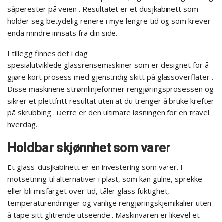
såperester på veien . Resultatet er et dusjkabinett som
holder seg betydelig renere i mye lengre tid og som krever
enda mindre innsats fra din side.
I tillegg finnes det i dag
spesialutviklede glassrensemaskiner som er designet for å
gjøre kort prosess med gjenstridig skitt på glassoverflater .
Disse maskinene strømlinjeformer rengjøringsprosessen og
sikrer et plettfritt resultat uten at du trenger å bruke krefter
på skrubbing . Dette er den ultimate løsningen for en travel
hverdag.
Holdbar skjønnhet som varer
Et glass-dusjkabinett er en investering som varer. I
motsetning til alternativer i plast, som kan gulne, sprekke
eller bli misfarget over tid, tåler glass fuktighet,
temperaturendringer og vanlige rengjøringskjemikalier uten
å tape sitt glitrende utseende . Maskinvaren er likevel et